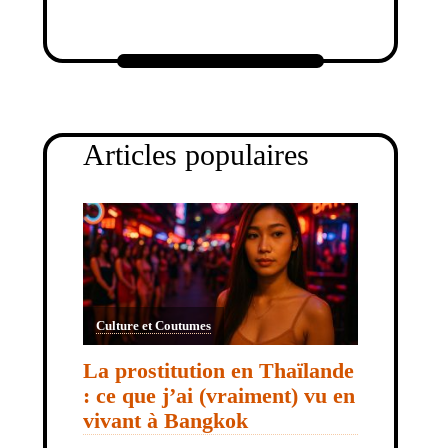
Articles populaires
Culture et Coutumes
La prostitution en Thaïlande
: ce que j’ai (vraiment) vu en
vivant à Bangkok