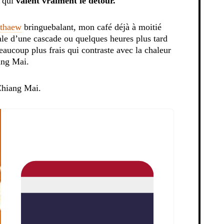
s qui
valent vraiment le détour.
gthaew
bringuebalant, mon café déjà à moitié
iale d’une cascade ou quelques heures plus tard
eaucoup plus frais qui contraste avec la chaleur
ang Mai.
Chiang Mai.