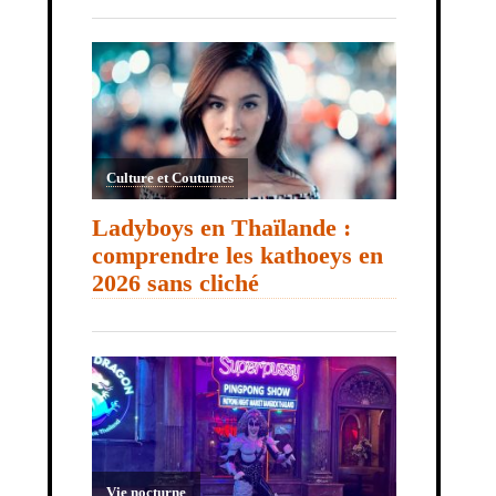
Culture et Coutumes
Ladyboys en Thaïlande :
comprendre les kathoeys en
2026 sans cliché
Vie nocturne