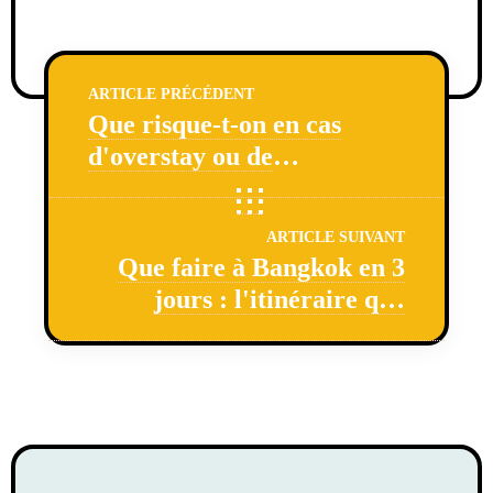
ARTICLE PRÉCÉDENT
Que risque-t-on en cas
d'overstay ou de
dépassement de la durée
visa en Thaïlande ?
ARTICLE SUIVANT
Que faire à Bangkok en 3
jours : l'itinéraire que
j'aurais aimé avoir