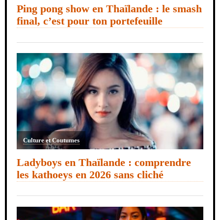
Ping pong show en Thaïlande : le smash
final, c’est pour ton portefeuille
Culture et Coutumes
Ladyboys en Thaïlande : comprendre
les kathoeys en 2026 sans cliché