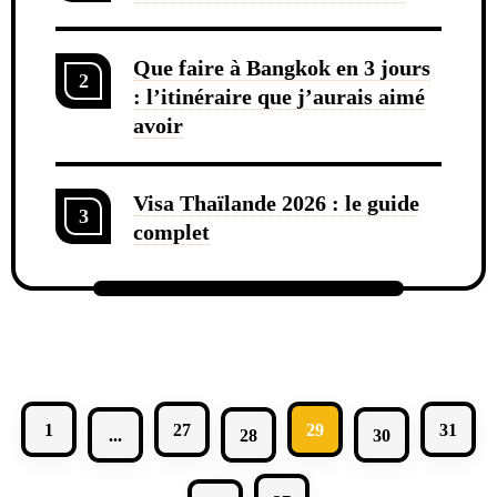
Que faire à Bangkok en 3 jours
2
: l’itinéraire que j’aurais aimé
avoir
Visa Thaïlande 2026 : le guide
3
complet
1
27
29
31
...
28
30