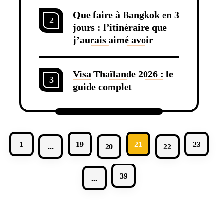
Que faire à Bangkok en 3
2
jours : l’itinéraire que
j’aurais aimé avoir
Visa Thaïlande 2026 : le
3
guide complet
1
19
21
23
...
20
22
39
...