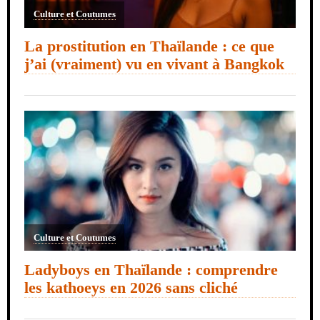
Culture et Coutumes
La prostitution en Thaïlande : ce que
j’ai (vraiment) vu en vivant à Bangkok
Culture et Coutumes
Ladyboys en Thaïlande : comprendre
les kathoeys en 2026 sans cliché